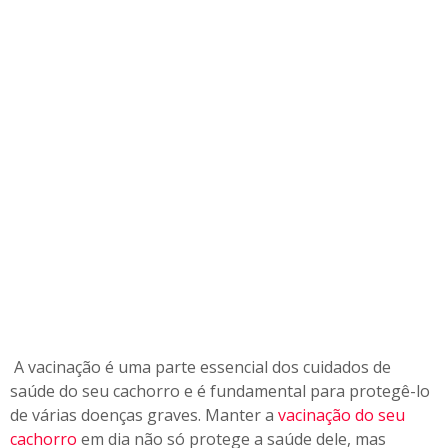
a
ç
ã
o
d
o
s
e
u
c
a
c
h
o
r
r
o
A vacinação é uma parte essencial dos cuidados de
e
saúde do seu cachorro e é fundamental para protegê-lo
m
de várias doenças graves. Manter a
vacinação do seu
d
cachorro
em dia não só protege a saúde dele, mas
i