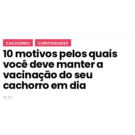
v
o
c
ê
d
e
CACHORRO
CURIOSIDADES
v
10 motivos pelos quais
e
m
você deve manter a
a
n
vacinação do seu
t
cachorro em dia
e
r
a
10:23
v
a
c
i
n