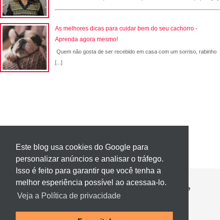
As melhores dicas para cuidar bem do seu cachorro -
Aprenda agora mesmo!
Quem não gosta de ser recebido em casa com um sorriso, rabinho
[...]
Este blog usa cookies do Google para
personalizar anúncios e analisar o tráfego.
Isso é feito para garantir que você tenha a
melhor esperiência possível ao acessaa-lo.
Contato
Política de Privacidade
Sobre
Veja a Política de privacidade
Página 404