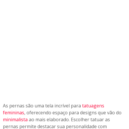
T
a
t
u
a
g
e
n
s
F
e
m
i
n
i
n
a
As pernas são uma tela incrível para
tatuagens
s
femininas
, oferecendo espaço para designs que vão do
E
minimalista
ao mais elaborado. Escolher tatuar as
l
pernas permite destacar sua personalidade com
e