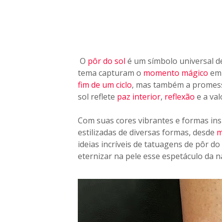
R
A
Ç
Ã
O
E
O
pôr do sol
é um símbolo universal 
S
tema capturam o
momento mágico
em 
T
fim de um ciclo
, mas também a promes
Á
sol reflete
paz interior
,
reflexão
e a val
A
Q
Com suas cores vibrantes e formas ins
U
estilizadas de diversas formas, desde
m
I
ideias incríveis de tatuagens de pôr d
!
eternizar na pele esse espetáculo da na