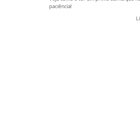
paciência!
L