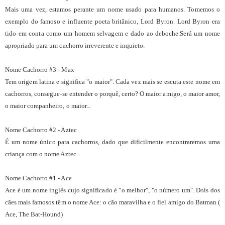
Mais uma vez, estamos perante um nome usado para humanos. Tomemos o
exemplo do famoso e influente poeta britânico, Lord Byron. Lord Byron era
tido em conta como um homem selvagem e dado ao deboche.Será um nome
apropriado para um cachorro irreverente e inquieto.
Nome Cachorro #3 - Max
Tem origem latina e significa "o maior". Cada vez mais se escuta este nome em
cachorros, consegue-se entender o porquê, certo? O maior amigo, o maior amor,
o maior companheiro, o maior...
Nome Cachorro #2 - Aztec
É um nome único para cachorros, dado que dificilmente encontraremos uma
criança com o nome Aztec.
Nome Cachorro #1 - Ace
Ace é um nome inglês cujo significado é "o melhor", "o número um". Dois dos
cães mais famosos têm o nome Ace: o cão maravilha e o fiel amigo do Batman (
Ace, The Bat-Hound)