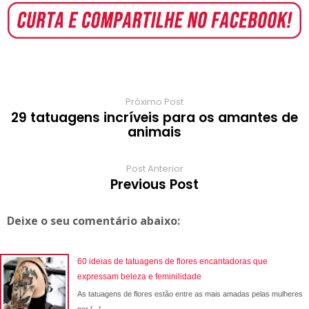
e
b
s
t
l
e
b
g
r
o
A
e
r
r
o
r
o
p
r
e
a
a
k
p
s
r
m
t
d
Próximo Post
29 tatuagens incríveis para os amantes de
animais
Post Anterior
Previous Post
Deixe o seu comentário abaixo:
60 ideias de tatuagens de flores encantadoras que
expressam beleza e feminilidade
As tatuagens de flores estão entre as mais amadas pelas mulheres