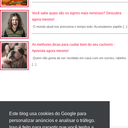
Você sabe quais são os signos mais nervosos? Descubra
agora mesmo!
O mundo atual nos pressiona o tempo todo. Acumulamos papéis [...]
As melhores dicas para cuidar bem do seu cachorro -
Aprenda agora mesmo!
Quem não gosta de ser recebido em casa com um sorriso, rabinho
[...]
Este blog usa cookies do Google para
personalizar anúncios e analisar o tráfego.
Isso é feito para garantir que você tenha a