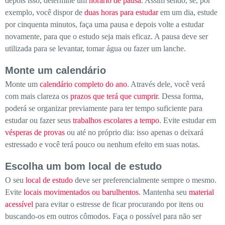
depois isso, determine um
horário de pausa
. Assim sendo, se, por
exemplo, você dispor de
duas horas para estudar
em um dia, estude
por cinquenta minutos, faça uma pausa e depois volte a estudar
novamente, para que o estudo seja mais eficaz. A pausa deve ser
utilizada para se levantar, tomar água ou fazer um lanche.
Monte um calendário
Monte um
calendário completo do ano
. Através dele, você verá
com mais clareza os
prazos que terá que cumprir
. Dessa forma,
poderá se organizar previamente para ter tempo suficiente para
estudar ou fazer seus
trabalhos escolares a tempo
. Evite estudar em
vésperas de provas
ou até no próprio dia: isso apenas o deixará
estressado e você terá pouco ou nenhum efeito em suas notas.
Escolha um bom local de estudo
O seu
local de estudo
deve ser preferencialmente sempre o mesmo.
Evite
locais movimentados ou barulhentos
. Mantenha seu
material
acessível
para evitar o estresse de ficar procurando por itens ou
buscando-os em outros cômodos. Faça o possível para não ser