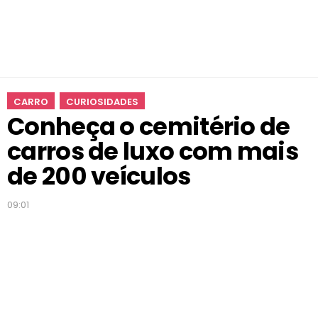
c
a
r
r
o
s
CARRO
CURIOSIDADES
d
Conheça o cemitério de
e
l
carros de luxo com mais
u
x
de 200 veículos
o
c
09:01
o
m
m
a
i
s
d