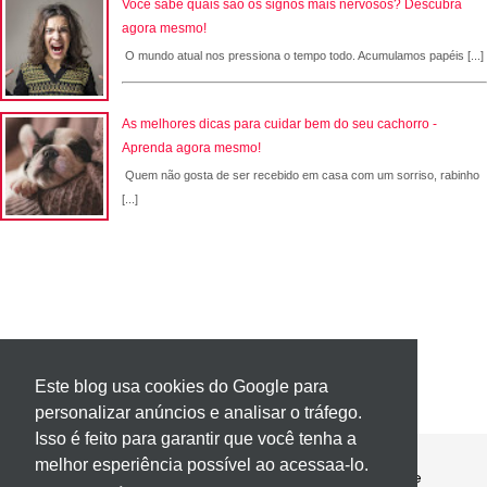
Você sabe quais são os signos mais nervosos? Descubra
agora mesmo!
O mundo atual nos pressiona o tempo todo. Acumulamos papéis [...]
As melhores dicas para cuidar bem do seu cachorro -
Aprenda agora mesmo!
Quem não gosta de ser recebido em casa com um sorriso, rabinho
[...]
Este blog usa cookies do Google para
personalizar anúncios e analisar o tráfego.
Isso é feito para garantir que você tenha a
melhor esperiência possível ao acessaa-lo.
Contato
Política de Privacidade
Sobre