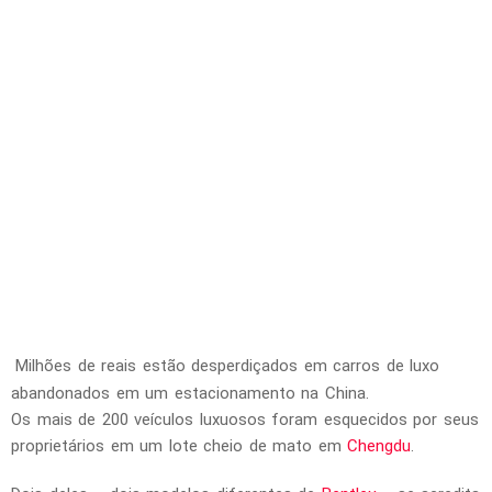
e
2
0
0
v
e
í
c
u
l
o
s
Milhões de reais estão desperdiçados em carros de luxo
abandonados em um estacionamento na China.
Os mais de 200 veículos luxuosos foram esquecidos por seus
proprietários em um lote cheio de mato em
Chengdu
.