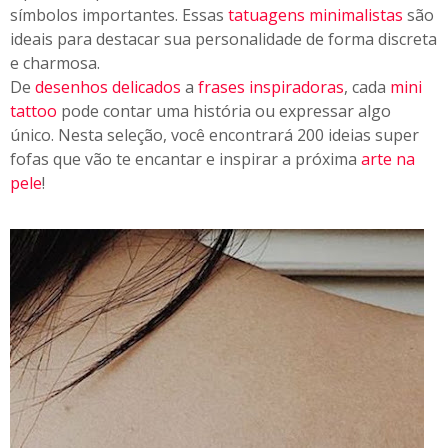
símbolos importantes. Essas
tatuagens minimalistas
são
r
ideais para destacar sua personalidade de forma discreta
e charmosa.
De
desenhos delicados
a
frases inspiradoras
, cada
mini
tattoo
pode contar uma história ou expressar algo
único. Nesta seleção, você encontrará 200 ideias super
fofas que vão te encantar e inspirar a próxima
arte na
pele
!