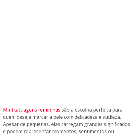
e
l
i
c
a
d
a
s
p
a
r
a
s
e
I
n
s
Mini tatuagens femininas
são a escolha perfeita para
p
quem deseja marcar a pele com delicadeza e sutileza.
i
Apesar de pequenas, elas carregam grandes significados
r
e podem representar momentos, sentimentos ou
a