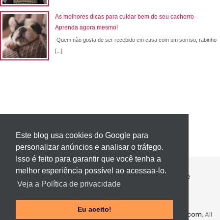
As melhores dicas para cuidar bem do seu cachorro -
Aprenda agora mesmo!
Quem não gosta de ser recebido em casa com um sorriso, rabinho
[...]
Este blog usa cookies do Google para
personalizar anúncios e analisar o tráfego.
Isso é feito para garantir que você tenha a
melhor esperiência possível ao acessaa-lo.
Contato
Política de Privacidade
Sobre
Veja a Política de privacidade
Página 404
Eu aceito!
Copyright ©
2016
Portal Vídeo
.
Template
by
Themeindie.com
, All