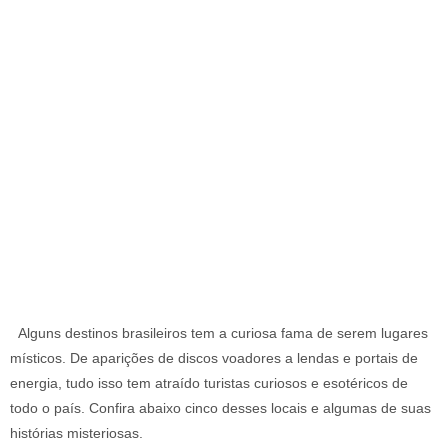
ê
n
ã
o
c
o
n
h
e
c
i
a
Alguns destinos brasileiros
tem a curiosa fama de serem lugares
místicos. De aparições de discos voadores a lendas e portais de
energia, tudo isso tem atraído turistas curiosos e esotéricos de
todo o país. Confira abaixo cinco desses locais e algumas de suas
histórias misteriosas.