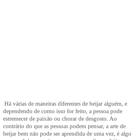
o
r
a
n
k
i
n
g
Há várias de maneiras diferentes de beijar alguém, e
dependendo de como isso for feito, a pessoa pode
estremecer de paixão ou chorar de desgosto. Ao
contrário do que as pessoas podem pensar, a arte de
beijar bem não pode ser aprendida de uma vez, é algo