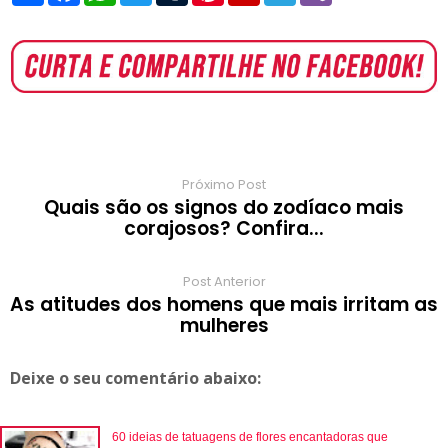
a
c
a
i
m
n
i
l
b
r
e
t
t
b
t
p
e
e
e
b
s
t
l
e
b
g
r
o
A
e
r
r
o
r
o
p
r
e
a
a
k
p
s
r
m
t
d
Próximo Post
Quais são os signos do zodíaco mais
corajosos? Confira...
Post Anterior
As atitudes dos homens que mais irritam as
mulheres
Deixe o seu comentário abaixo:
60 ideias de tatuagens de flores encantadoras que