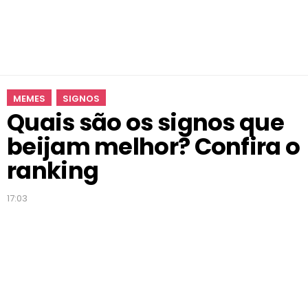
b
e
i
j
a
m
MEMES
SIGNOS
m
Quais são os signos que
e
l
beijam melhor? Confira o
h
o
ranking
r
?
17:03
C
o
n
f
i
r
a